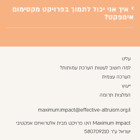
איך אני יכול לתמוך בפרויקט מקסימום
אימפקט?
עלינו
למה חשוב לעשות הערכת עמותות?
הערכה עצמית
ייעוץ
המלצות תרומה
maximum.impact@effective-altruism.org.il
Maximum Impact הינו פרויקט מבית אלטרואיזם אפקטיבי
ישראל ע"ר 580709210